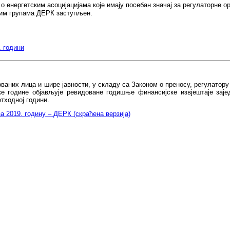
о енергетским асоцијацијама које имају посебан значај за регулаторне ор
ким групама ДЕРК заступљен.
. години
аних лица и шире јавности, у складу са Законом о преносу, регулатору
аке године објављује ревидоване годишње финансијске извјештаје зај
тходној години.
а 2019. годину – ДЕРК (скраћена верзија)