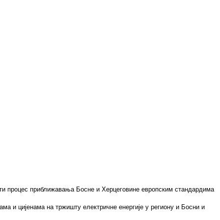
ти процес приближавања Босне и Херцеговине европским стандардима
ма и цијенама на тржишту електричне енергије у региону и Босни и