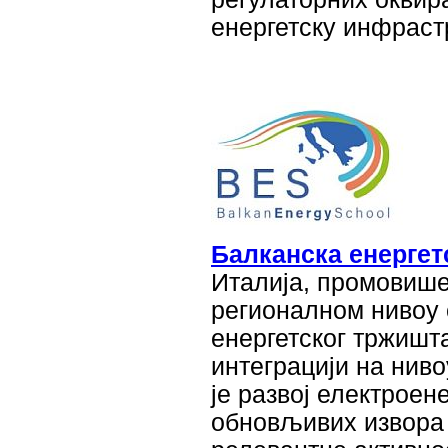
енергетску инфраст
Балканска енергет
Италија, промовише
регионалном нивоу
енергетског тржишт
интеграцији на ниво
је развој електроен
обновљивих извора 