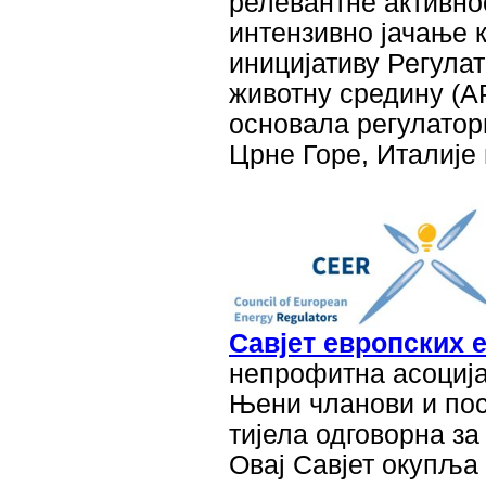
релевантне активнос
интензивно јачање к
иницијативу Регулат
животну средину (А
основала регулатор
Црне Горе, Италије
Савјет европских 
непрофитна асоција
Њени чланови и пос
тијела одговорна за
Овaj Савјет окупља