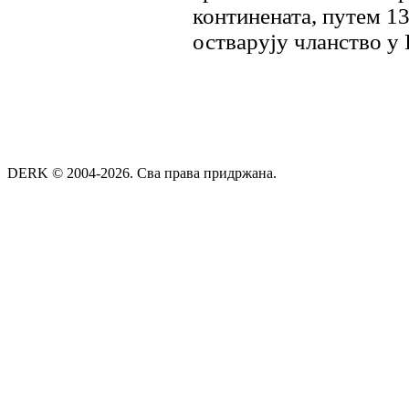
континената, путем 1
остварују чланство у 
DERK © 2004-2026. Сва права придржана.