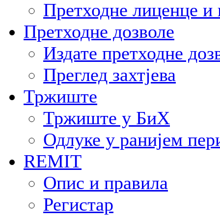
Претходне лиценце и 
Претходне дозволе
Издате претходне доз
Преглед захтјева
Тржиште
Тржиште у БиХ
Одлуке у ранијем пер
REMIT
Опис и правила
Регистар