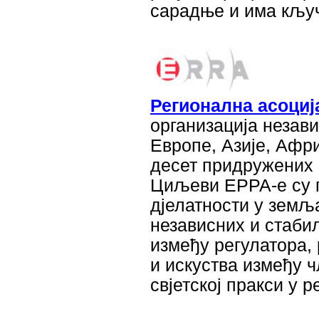
сарадње и има кључ
Регионална асоциј
организација незави
Европе, Азије, Афр
десет придружених 
Циљеви ЕРРА-е су 
дјелатности у земљ
независних и стаб
између регулатора,
и искуства између 
свјетској пракси у 