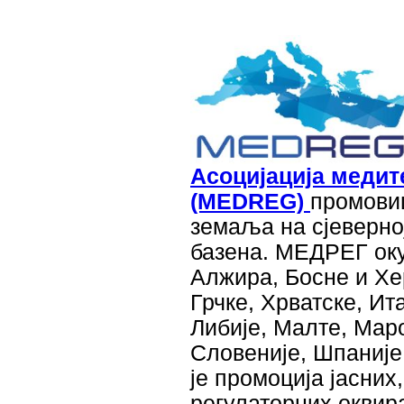
Асоцијација медит
(MEDREG)
промовиш
земаља на сјеверној
базена. МЕДРЕГ оку
Алжира, Босне и Хе
Грчке, Хрватске, Ит
Либије, Малте, Мар
Словеније, Шпаније
је промоција јасних
регулаторних оквир