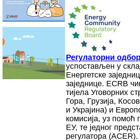
Регулаторни одбор
успостављен у скла
Енергетске заједниц
заједнице. ЕCRB чи
тијела Уговорних ст
Гора, Грузија, Косо
и Украјина) и Европ
комисија, уз помоћ 
ЕУ, те једног предс
регулатора (ACER).