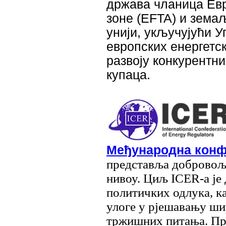
држава чланица Евр
зоне (EFTA) и зема
унији, укључујући У
европских енергетс
развоју конкурентни
купаца.
Међународна конфе
представља добровољн
нивоу. Циљ ICER-а је
политичких одлука, к
улоге у рјешавању ши
тржишних питања. Пре