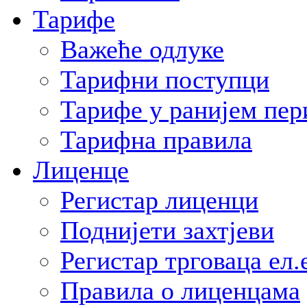
Тарифе
Важеће одлуке
Тарифни поступци
Тарифе у ранијем пер
Тарифна правила
Лиценце
Регистар лиценци
Поднијети захтјеви
Регистар трговаца ел.
Правила о лиценцама