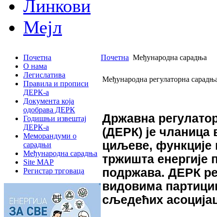
Линкови
Мејл
Почетна
Почетна
Међународна сарадња
О нама
Легислатива
Међународна регулаторна сарадњ
Правила и прописи
ДЕРК-а
Документа која
одобрава ДЕРК
Државна регулатор
Годишњи извештај
ДЕРК-а
(ДЕРК) је чланица
Меморандуми о
циљеве, функције
сарадњи
Међународна сарадња
тржишта енергије п
Site MAP
подржава. ДЕРК ре
Регистар трговаца
видовима партицип
сљедећих асоцијац