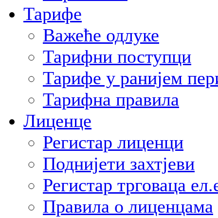
Тарифе
Важеће одлуке
Тарифни поступци
Тарифе у ранијем пер
Тарифна правила
Лиценце
Регистар лиценци
Поднијети захтјеви
Регистар трговаца ел.
Правила о лиценцама