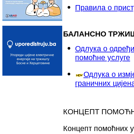
Правила о прист
БАЛАНСНО ТРЖИШ
Одлука о одређи
помоћне услуге
Одлука о измј
граничних цијен
КОНЦЕПТ ПОМОЋН
Концепт помоћних у