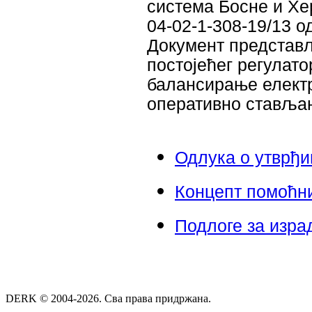
система Босне и Хе
04-02-1-308-19/13 о
Документ представ
постојећег регулат
балансирање електр
оперативно стављањ
Одлука о утврђи
Концепт помоћн
Подлоге за изра
DERK © 2004-2026. Сва права придржана.