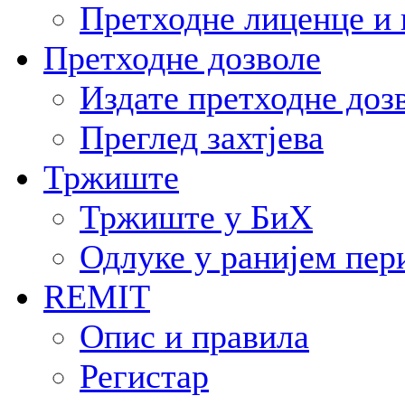
Претходне лиценце и 
Претходне дозволе
Издате претходне доз
Преглед захтјева
Тржиште
Тржиште у БиХ
Одлуке у ранијем пер
REMIT
Опис и правила
Регистар