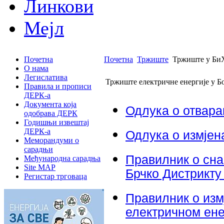
Линкови
Мејл
Почетна
Почетна
Тржиште
Тржиште у Би
О нама
Легислатива
Тржиште електричне енергије у 
Правила и прописи
ДЕРК-а
Документа која
Одлука о отвар
одобрава ДЕРК
Годишњи извештај
ДЕРК-а
Одлука о измјен
Меморандуми о
сарадњи
Правилник о сна
Међународна сарадња
Site MAP
Брчко Дистрикту
Регистар трговаца
Правилник о изм
електричном ене