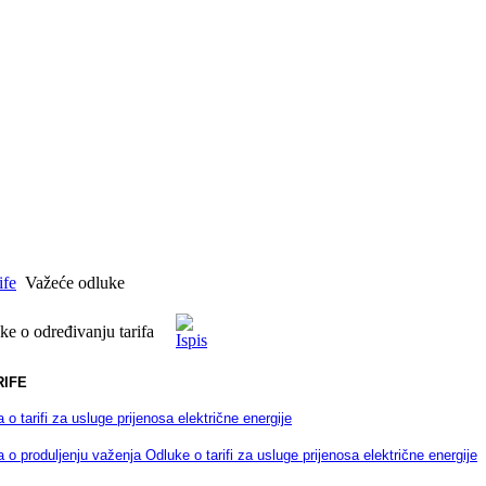
ife
Važeće odluke
ke o određivanju tarifa
RIFE
 o tarifi za usluge prijenosa električne energije
 o produljenju važenja Odluke o tarifi za usluge prijenosa električne energije