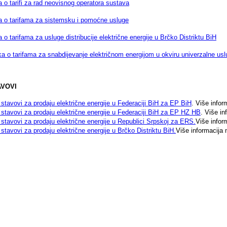
 o tarifi za rad neovisnog operatora sustava
a o tarifama za sistemsku i pomoćne usluge
 o tarifama za usluge distribucije električne energije u Brčko Distriktu BiH
ka o tarifama za snabdijevanje električnom energijom u okviru univerzalne us
AVOVI
i stavovi za prodaju električne energije u Federaciji BiH za EP BiH
. Više info
i stavovi za prodaju električne energije u Federaciji BiH za EP HZ HB
. Više i
i stavovi za prodaju električne energije u Republici Srpskoj za ERS
.
Više info
i stavovi za prodaju električne energije u Brčko Distriktu BiH
.
Više informacija