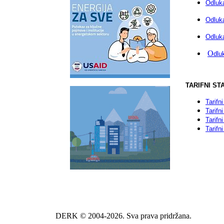
Odluka
Odluk
Odluka
O
dlu
TARIFNI ST
Tarifn
Tarifn
Tarifn
Tarifn
DERK © 2004-2026. Sva prava pridržana.