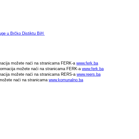
luge u Brčko Distiktu BiH
rmacija možete naći na stranicama FERK-a
www.ferk.ba
nformacija možete naći na stranicama FERK-a
www.ferk.ba
rmacija možete naći na stranicama RERS-a
www.reers.ba
 možete naći na stranicama
www.komunalno.ba