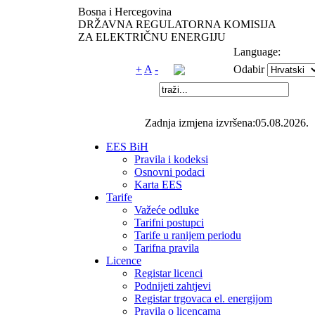
Bosna i Hercegovina
DRŽAVNA REGULATORNA KOMISIJA
ZA ELEKTRIČNU ENERGIJU
Language:
+
A
-
Odabir
Zadnja izmjena izvršena:05.08.2026.
EES BiH
Pravila i kodeksi
Osnovni podaci
Karta EES
Tarife
Važeće odluke
Tarifni postupci
Tarife u ranijem periodu
Tarifna pravila
Licence
Registar licenci
Podnijeti zahtjevi
Registar trgovaca el. energijom
Pravila o licencama