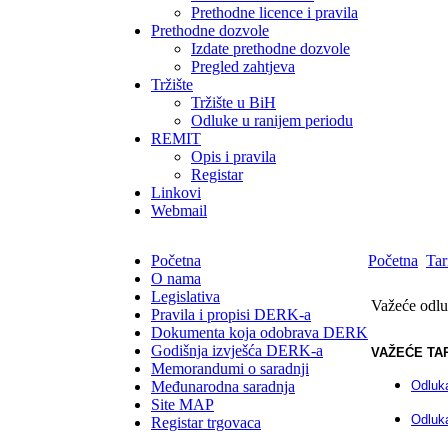
Prethodne licence i pravila
Prethodne dozvole
Izdate prethodne dozvole
Pregled zahtjeva
Tržište
Tržište u BiH
Odluke u ranijem periodu
REMIT
Opis i pravila
Registar
Linkovi
Webmail
Početna
Početna
Tar
O nama
Legislativa
Važeće odlu
Pravila i propisi DERK-a
Dokumenta koja odobrava DERK
Godišnja izvješća DERK-a
VAŽEĆE TA
Memorandumi o saradnji
Međunarodna saradnja
Odluka
Site MAP
Odluka
Registar trgovaca