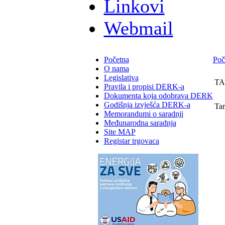
Linkovi
Webmail
Početna
Poč
O nama
Legislativa
TA
Pravila i propisi DERK-a
Dokumenta koja odobrava DERK
Godišnja izvješća DERK-a
Tar
Memorandumi o saradnji
Međunarodna saradnja
Site MAP
Registar trgovaca