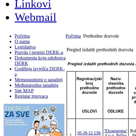
Linkovi
Webmail
Početna
Početna
Prethodne dozvole
O nama
Legislativa
Pregled izdatih prethodnih dozvola
Pravila i propisi DERK-a
Dokumenta koja odobrava
DERK
Pregled izdatih prethodnih dozvola 
Godišnja izvješća DERK-
a
Registracijski
Naziv
Memorandumi o saradnji
broj
vlasnika
Međunarodna saradnja
prethodne
prethodne
Site MAP
dozvole
dozvole
v
Registar trgovaca
pr
d
USLOVI
ODLUKE
“Ekoenergija”
Bul
05-28-12-139-
1.
d.o.o, Brčko
8