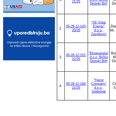
21/25
Distrikt BiH
Di
“SE-Solar
05-28-12-143-
Energy”
Zlat
2.
20/25
d.o.o.,
bb, 
Zavidovići
“Ekoenergija”
Bul
05-28-12-152-
3.
d.o.o, Brčko
8
21/25
Distrikt BiH
Di
“Yavuz
05-28-12-160-
Company”
Će
4.
21/25
d.o.o.,
S
Srebrenik