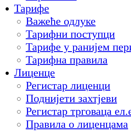
Тарифе
Важеће одлуке
Тарифни поступци
Тарифе у ранијем пер
Тарифна правила
Лиценце
Регистар лиценци
Поднијети захтјеви
Регистар трговаца ел.
Правила о лиценцама