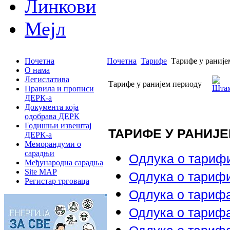
Линкови
Мејл
Почетна
Почетна
Тарифе
Тарифе у раније
О нама
Легислатива
Тарифе у ранијем периоду
Правила и прописи
ДЕРК-а
Документа која
одобрава ДЕРК
Годишњи извештај
ТАРИФЕ У РАНИЈЕ
ДЕРК-а
Меморандуми о
сарадњи
Oдлука о тарифи
Међународна сарадња
Site MAP
Одлука о тариф
Регистар трговаца
Одлука о тариф
Одлука о тариф