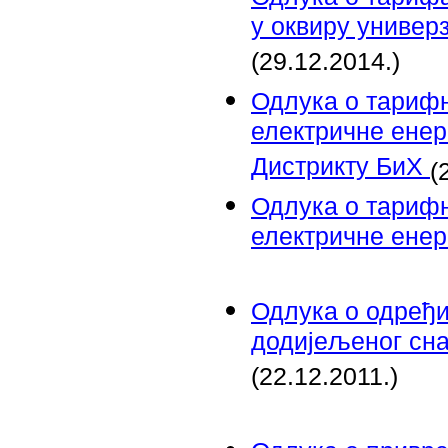
у оквиру универ
(29.12.2014.)
Одлука о тариф
електричне енерг
Дистрикту БиХ
(
Одлука о тарифн
електричне енер
Одлука о одређи
додијељеног сна
(22.12.2011.)