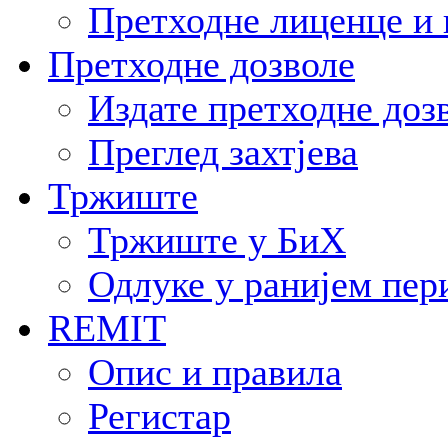
Претходне лиценце и 
Претходне дозволе
Издате претходне доз
Преглед захтјева
Тржиште
Тржиште у БиХ
Одлуке у ранијем пер
REMIT
Опис и правила
Регистар