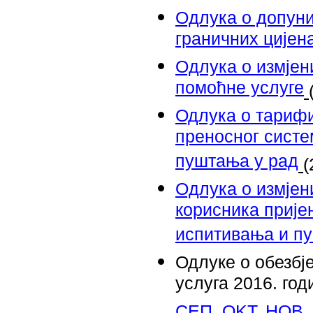
Oдлука о допуни
граничних цијена
Oдлука о измјен
помоћне услуге
Одлука о тарифи
преносног сист
пуштања у рад
(
Oдлука о измјен
корисника прије
испитивања и п
Одлуке о обезбј
услуга 2016. год
СЕП,
OKT,
НОВ,