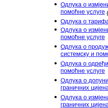
Одлука о измјен
помоћне услуге
(
Одлука о тарифа
Oдлука о измјен
помоћне услуге
Одлука о проду
системску и пом
Одлука о одређи
помоћне услуге
Oдлука о допуни
граничних цијен
Oдлука о измјен
граничних цијен