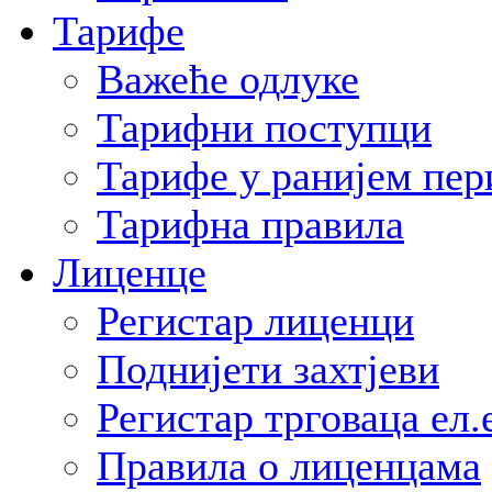
Тарифе
Важеће одлуке
Тарифни поступци
Тарифе у ранијем пер
Тарифна правила
Лиценце
Регистар лиценци
Поднијети захтјеви
Регистар трговаца ел.
Правила о лиценцама