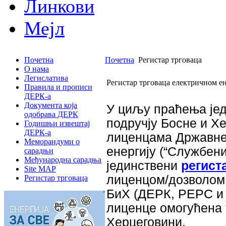
Линкови
Мејл
Почетна
Почетна
Регистар трговаца
О нама
Легислатива
Регистар трговаца електричном е
Правила и прописи
ДЕРК-а
Документа која
У циљу праћења јед
одобрава ДЕРК
подручју Босне и Х
Годишњи извештај
ДЕРК-а
лиценцама Државне 
Меморандуми о
енергију (“Службени
сарадњи
Међународна сарадња
јединствени
регист
Site MAP
лиценцом/дозволом 
Регистар трговаца
БиХ (ДЕРК, РЕРС и Ф
лиценце омогућена 
Херцеговини.