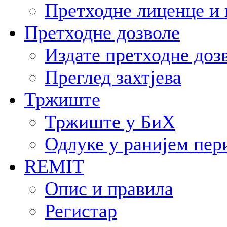
Претходне лиценце и 
Претходне дозволе
Издате претходне доз
Преглед захтјева
Тржиште
Тржиште у БиХ
Одлуке у ранијем пер
REMIT
Опис и правила
Регистар