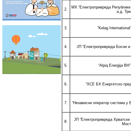
МХ “Електропривреда Републике 
2.
а.д. Тр
3.
“Kelag International
4.
ЈП “Електропривреда Босне и 
5.
“Alpiq Energija BH”
6.
“ХСЕ БХ Енергетско пред
7.
“Независни оператор система у 
ЈП “Електропривреда Хрватске 
8.
Мост