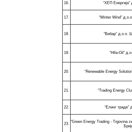
16.
“ХЕП Eнергиja” 
17.
“Winter Wind” д.о
18.
“Вибар” д.о.о. 
19.
“Hifa-Oil” д.
20.
“Renewable Energy Solutio
21.
“Trading Energy Clu
22.
“Елинг траде” 
“Green Energy Trading - Trgovina 
23.
Бриј