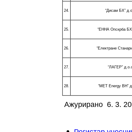
24.
“Дисам БХ” д.о
25.
“ЕННА Опскрба БХ”
26.
“Електране Станари
27.
“ЛАГЕР” д.о.
28.
“MET Energy BH” д
Ажурирано 6. 3. 20
Регистар учесни