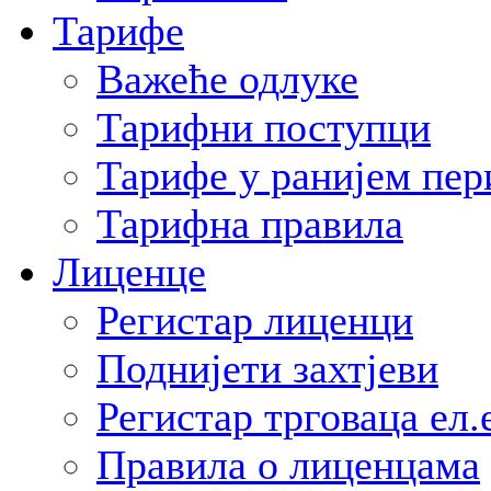
Тарифе
Важеће одлуке
Тарифни поступци
Тарифе у ранијем пер
Тарифна правила
Лиценце
Регистар лиценци
Поднијети захтјеви
Регистар трговаца ел.
Правила о лиценцама