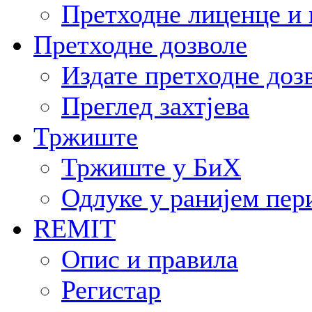
Претходне лиценце и 
Претходне дозволе
Издате претходне доз
Преглед захтјева
Тржиште
Тржиште у БиХ
Одлуке у ранијем пер
REMIT
Опис и правила
Регистар