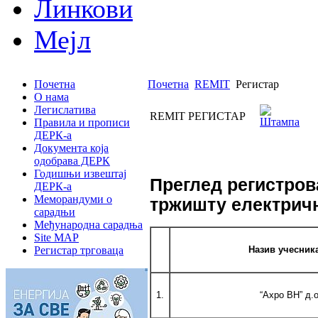
Линкови
Мејл
Почетна
Почетна
REMIT
Регистар
О нама
Легислатива
REMIT РЕГИСТАР
Правила и прописи
ДЕРК-а
Документа која
одобрава ДЕРК
Годишњи извештај
Преглед регистров
ДЕРК-а
Меморандуми о
тржишту електричн
сарадњи
Међународна сарадња
Site MAP
Регистар трговаца
Назив учесник
1.
“Аxpo BH” д.