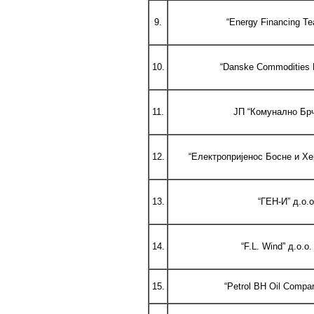
9.
“Energy Financing T
10.
“Danske Commodities 
11.
ЈП “Комунално Брч
12.
“Електропријенос Босне и Хе
13.
“ГЕН-И” д.о.
14.
“F.L. Wind” д.о.
15.
“Petrol BH Oil Compa