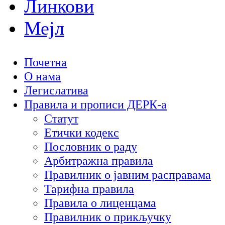
Линкови
Мејл
Почетна
О нама
Легислатива
Правила и прописи ДЕРК-а
Статут
Етички кодекc
Пословник о раду
Арбитражна правила
Правилник о јавним расправама
Тарифна правила
Правила о лиценцама
Правилник о прикључку