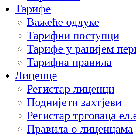
Тарифе
Важеће одлуке
Тарифни поступци
Тарифе у ранијем пер
Тарифна правила
Лиценце
Регистар лиценци
Поднијети захтјеви
Регистар трговаца ел.
Правила о лиценцама