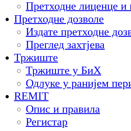
Претходне лиценце и 
Претходне дозволе
Издате претходне доз
Преглед захтјева
Тржиште
Тржиште у БиХ
Одлуке у ранијем пер
REMIT
Опис и правила
Регистар