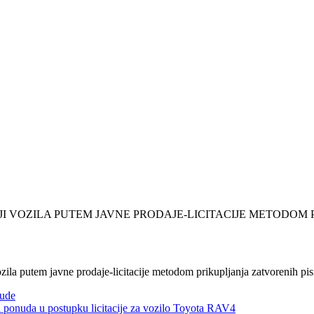
JI VOZILA PUTEM JAVNE PRODAJE-LICITACIJE METODOM
a putem javne prodaje-licitacije metodom prikupljanja zatvorenih p
nude
ih ponuda u postupku licitacije za vozilo Toyota RAV4