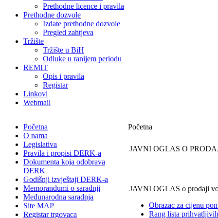
Prethodne licence i pravila
Prethodne dozvole
Izdate prethodne dozvole
Pregled zahtjeva
Tržište
Tržište u BiH
Odluke u ranijem periodu
REMIT
Opis i pravila
Registar
Linkovi
Webmail
Početna
Početna
O nama
Legislativa
JAVNI OGLAS O PRODA
Pravila i propisi DERK-a
Dokumenta koja odobrava
DERK
Godišnji izvještaji DERK-a
Memorandumi o saradnji
JAVNI OGLAS o prodaji vozil
Međunarodna saradnja
Obrazac za cijenu po
Site MAP
Rang lista prihvatljiv
Registar trgovaca