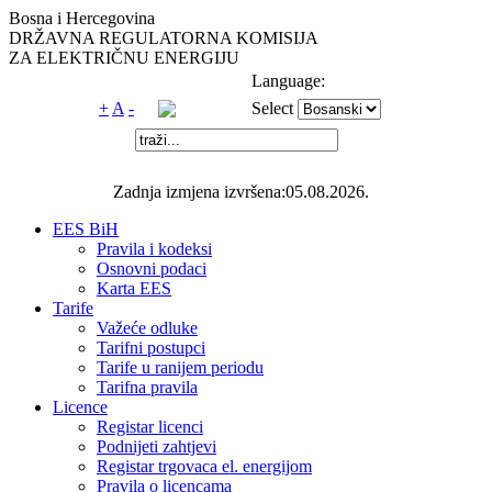
Bosna i Hercegovina
DRŽAVNA REGULATORNA KOMISIJA
ZA ELEKTRIČNU ENERGIJU
Language:
+
A
-
Select
Zadnja izmjena izvršena:05.08.2026.
EES BiH
Pravila i kodeksi
Osnovni podaci
Karta EES
Tarife
Važeće odluke
Tarifni postupci
Tarife u ranijem periodu
Tarifna pravila
Licence
Registar licenci
Podnijeti zahtjevi
Registar trgovaca el. energijom
Pravila o licencama