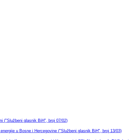
ni ("Službeni glasnik BiH", broj 07/02)
energije u Bosne i Hercegovine ("Službeni glasnik BiH", broj 13/03)