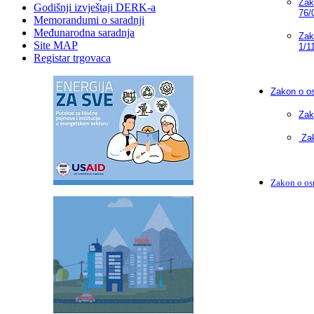
Zak
Godišnji izvještaji DERK-a
76/
Memorandumi o saradnji
Međunarodna saradnja
Zak
Site MAP
1/1
Registar trgovaca
Zakon o os
Zak
Zak
Zakon o osn