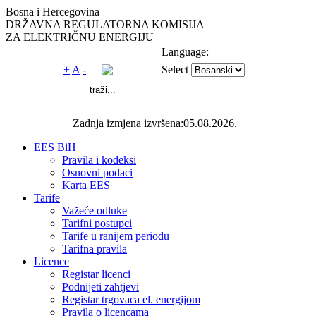
Bosna i Hercegovina
DRŽAVNA REGULATORNA KOMISIJA
ZA ELEKTRIČNU ENERGIJU
Language:
+
A
-
Select
Zadnja izmjena izvršena:05.08.2026.
EES BiH
Pravila i kodeksi
Osnovni podaci
Karta EES
Tarife
Važeće odluke
Tarifni postupci
Tarife u ranijem periodu
Tarifna pravila
Licence
Registar licenci
Podnijeti zahtjevi
Registar trgovaca el. energijom
Pravila o licencama