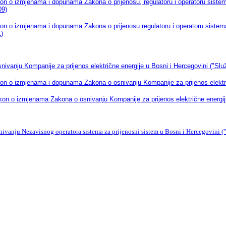
on o izmjenama i dopunama Zakona o prijenosu, regulatoru i operatoru sistema 
09)
on o izmjenama i dopunama Zakona o prijenosu regulatoru i operatoru sistema e
1)
nivanju Kompanije za prijenos električne energije u Bosni i Hercegovini ("Služ
on o izmjenama i dopunama Zakona o osnivanju Kompanije za prijenos električn
on o izmjenama Zakona o osnivanju Kompanije za prijenos električne energije 
ivanju Nezavisnog operatora sistema za prijenosni sistem u Bosni i Hercegovini ("