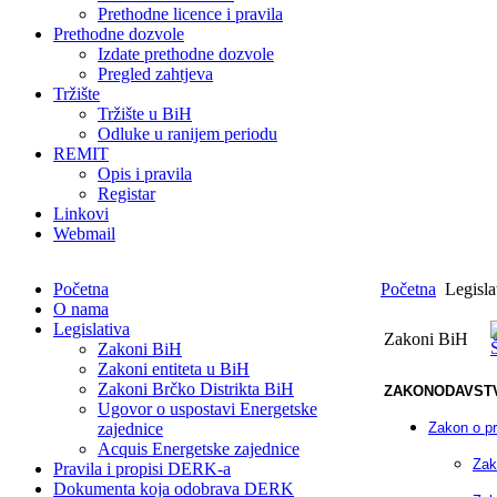
Prethodne licence i pravila
Prethodne dozvole
Izdate prethodne dozvole
Pregled zahtjeva
Tržište
Tržište u BiH
Odluke u ranijem periodu
REMIT
Opis i pravila
Registar
Linkovi
Webmail
Početna
Početna
Legisla
O nama
Legislativa
Zakoni BiH
Zakoni BiH
Zakoni entiteta u BiH
Zakoni Brčko Distrikta BiH
ZAKONODAVSTV
Ugovor o uspostavi Energetske
zajednice
Zakon o pr
Acquis Energetske zajednice
Zak
Pravila i propisi DERK-a
Dokumenta koja odobrava DERK