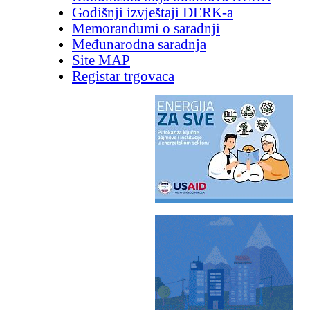
Godišnji izvještaji DERK-a
Memorandumi o saradnji
Međunarodna saradnja
Site MAP
Registar trgovaca