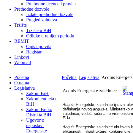
Prethodne licence i pravila
Prethodne dozvole
Izdate prethodne dozvole
Pregled zahtjeva
Tržište
Tržište u BiH
Odluke u ranijem periodu
REMIT
Opis i pravila
Registar
Linkovi
Webmail
Početna
Početna
Legislativa
Acquis Energets
O nama
Legislativa
Acquis Energetske zajednice
Zakoni BiH
Zakoni entiteta u
BiH
Acquis
Energetske zajednice (pravni okvi
Zakoni Brčko
definiranja novog
acquis-
a, Ministarsko 
zajednice, vodeći računa i o vremenskim 
Distrikta BiH
EU-u.
Ugovor o
uspostavi
Acquis
Energetske zajednice obuhvata klj
Energetske
efikasnosti, infrastrukture, konkurencije