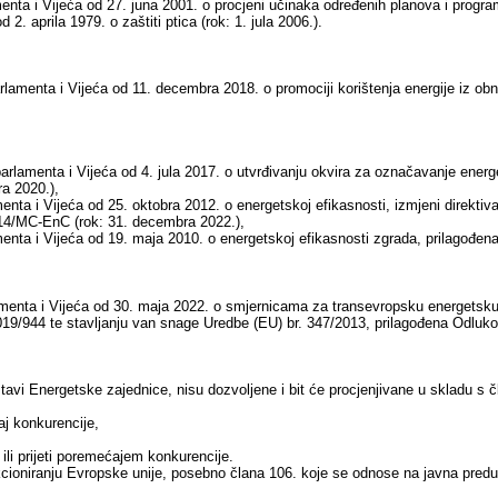
nta i Vijeća od 27. juna 2001. o procjeni učinaka određenih planova i progr
d 2. aprila 1979. o zaštiti ptica (rok: 1. jula 2006.).
amenta i Vijeća od 11. decembra 2018. o promociji korištenja energije iz o
rlamenta i Vijeća od 4. jula 2017. o utvrđivanju okvira za označavanje energe
a 2020.),
ta i Vijeća od 25. oktobra 2012. o energetskoj efikasnosti, izmjeni direktiv
14/MC-EnC (rok: 31. decembra 2022.),
nta i Vijeća od 19. maja 2010. o energetskoj efikasnosti zgrada, prilagođ
nta i Vijeća od 30. maja 2022. o smjernicama za transevropsku energetsku in
2019/944 te stavljanju van snage Uredbe (EU) br. 347/2013, prilagođena Odl
vi Energetske zajednice, nisu dozvoljene i bit će procjenjivane u skladu s č
aj konkurencije,
ili prijeti poremećajem konkurencije.
cioniranju Evropske unije, posebno člana 106. koje se odnose na javna preduz