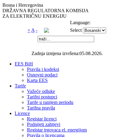
Bosna i Hercegovina
DRŽAVNA REGULATORNA KOMISIJA
ZA ELEKTRIČNU ENERGIJU
Language:
+
A
-
Select
Zadnja izmjena izvršena:05.08.2026.
EES BiH
Pravila i kodeksi
Osnovni podaci
Karta EES
Tarife
Važeće odluke
Tarifni postupci
Tarife u ranijem periodu
Tarifna pravila
Licence
Registar licenci
Podnijeti zahtjevi
Registar trgovaca el. energijom
Pravila o licencama