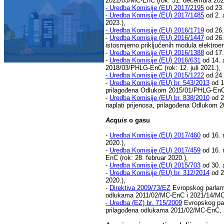
2022/03/MC-EnC (rok: 31. decembra 202
-
Uredba Komisije (EU) 2017/2195
od 23.
-
Uredba Komisije (EU) 2017/1485
od 2. 
2023.),
-
Uredba Komisije (EU) 2016/1719
od 26.
-
Uredba Komisije (EU) 2016/1447
od 26.
istosmjerno priključenih modula elektro
-
Uredba Komisije (EU) 2016/1388
od 17.
-
Uredba Komisije (EU) 2016/631
od 14. a
2018/03/PHLG-EnC (rok: 12. juli 2021.),
-
Uredba Komisije (EU) 2015/1222
od 24.
-
Uredba Komisije (EU) br. 543/2013
od 14
prilagođena Odlukom 2015/01/PHLG-EnC 
-
Uredba Komisije (EU) br. 838/2010
od 2
naplati prijenosa, prilagođena Odlukom 
Acquis
o gasu
-
Uredba Komisije (EU) 2017/460
od 16. 
2020.),
-
Uredba Komisije (EU) 2017/459
od 16. 
EnC (rok: 28. februar 2020.),
-
Uredba Komisije (EU) 2015/703
od 30. 
-
Uredba Komisije (EU) br. 312/2014
od 2
2020.),
-
Direktiva 2009/73/EZ
Evropskog parlamen
odlukama 2011/02/MC-EnC i 2021/14/MC-E
-
Uredba (EZ) br. 715/2009
Evropskog parl
prilagođena odlukama 2011/02/MC-EnC, 