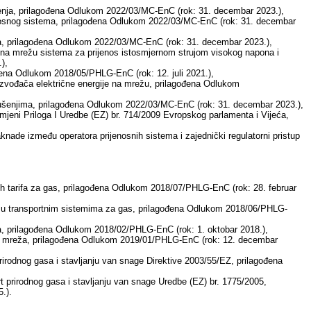
ženja, prilagođena Odlukom 2022/03/MC-EnC (rok: 31. decembar 2023.),
enosnog sistema, prilagođena Odlukom 2022/03/MC-EnC (rok: 31. decembar
ta, prilagođena Odlukom 2022/03/MC-EnC (rok: 31. decembar 2023.),
e na mrežu sistema za prijenos istosmjernom strujom visokog napona i
),
đena Odlukom 2018/05/PHLG-EnC (rok: 12. juli 2021.),
roizvođača električne energije na mrežu, prilagođena Odlukom
zagušenjima, prilagođena Odlukom 2022/03/MC-EnC (rok: 31. decembar 2023.),
izmjeni Priloga I Uredbe (EZ) br. 714/2009 Evropskog parlamenta i Vijeća,
ade između operatora prijenosnih sistema i zajednički regulatorni pristup
ih tarifa za gas, prilagođena Odlukom 2018/07/PHLG-EnC (rok: 28. februar
a u transportnim sistemima za gas, prilagođena Odlukom 2018/06/PHLG-
aka, prilagođena Odlukom 2018/02/PHLG-EnC (rok: 1. oktobar 2018.),
nih mreža, prilagođena Odlukom 2019/01/PHLG-EnC (rok: 12. decembar
rirodnog gasa i stavljanju van snage Direktive 2003/55/EZ, prilagođena
 prirodnog gasa i stavljanju van snage Uredbe (EZ) br. 1775/2005,
.).