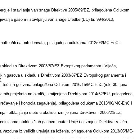
nergije i stavljanju van snage Direktive 2005/89/EZ, prilagođena Odlukom
jevanja gasom i stavljanju van snage Uredbe (EU) br. 994/2010,
afte i/ili naftnih derivata, prilagođena odlukama 2012/03/MC-EnC i
ra u skladu s Direktivom 2003/87/EZ Evropskog parlamenta i Vijeća,
ičkih gasova u skladu s Direktivom 2003/87/EZ Evropskog parlamenta i
),
m tečnim gorivima prilagođena Odlukom 2016/15/MC-EnC (rok: 30. juna
atnih projekata na okoliš, izmijenjena Direktivom 2014/52/EU, prilagođena
prečavanje i kontrola zagađenja), prilagođena odlukama 2013/06/MC-EnC i
ja i otklanjanja štete u okolišu, izmijenjena Direktivom 2006/21/EZ,
dinicama stakleničkih gasova unutar Unije i o izmjeni Direktive Vijeća
a vazduha iz velikih uređaja za loženje, prilagođena Odlukom 2013/05/MC-