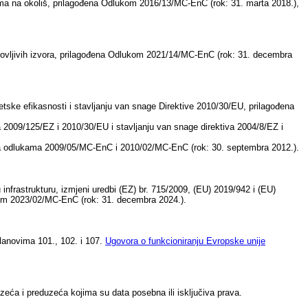
ama na okoliš, prilagođena Odlukom 2016/13/MC-EnC (rok: 31. marta 2018.),
bnovljivih izvora, prilagođena Odlukom 2021/14/MC-EnC (rok: 31. decembra
tske efikasnosti i stavljanju van snage Direktive 2010/30/EU, prilagođena
a 2009/125/EZ i 2010/30/EU i stavljanju van snage direktiva 2004/8/EZ i
ena odlukama 2009/05/MC-EnC i 2010/02/MC-EnC (rok: 30. septembra 2012.).
frastrukturu, izmjeni uredbi (EZ) br. 715/2009, (EU) 2019/942 i (EU)
ukom 2023/02/MC-EnC (rok: 31. decembra 2024.).
lanovima 101., 102. i 107.
Ugovora o funkcioniranju Evropske unije
eća i preduzeća kojima su data posebna ili isključiva prava.