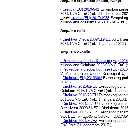
Acquis
o sigurnosti snabdijevanja
-
Uredba (EU) 2019/941
Evropskog parlame
2021/13/MC-EnC (rok: 31. decembar 202
-
Uredba (EU) 2017/1938
Evropskog p
prilagođena odlukama 2021/15/MC-EnC, 
Acquis
o nafti
-
Direktiva Vijeća 2009/119/EZ
od 14. sep
2021/14/MC-EnC (rok: 1. januara 2023.).
Acquis
o okolišu
-
Provedbena uredba Komisije (EU) 2018
prilagođena Odlukom 2022/05/MC-EnC (r
-
Provedbena uredba Komisije (EU) 2018
Vijeća i o izmjeni Uredbe Komisije (EU)
-
Direktiva (EU) 2016/802
Evropskog parl
2018.),
-
Direktiva 2011/92/EU
Evropskog parlamen
Odlukom 2016/12/MC-EnC (rok: 1. januar
-
Direktiva 2010/75/EU
Evropskog parlame
2015/06/MC-EnC (rok: 1. januara 2018.),
-
Direktiva 2004/35/EU
Evropskog parlamen
Direktivom 2009/31/EZ i Direktivom 201
-
Direktiva 2003/87/EZ
Evropskog parlamen
96/61/EZ, prilagođena Odlukom 2022/05
-
Direktiva 2001/80/EZ
Evropskog parlame
EnC (rok: 31. decembra 2017.),