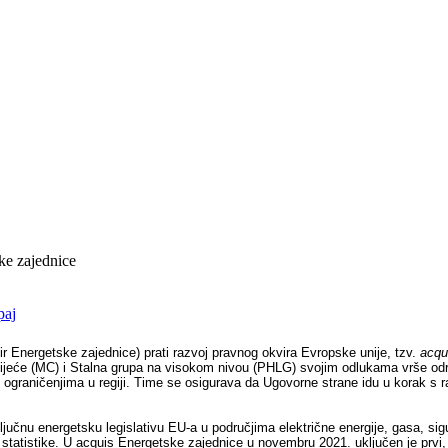
ke zajednice
r Energetske zajednice) prati razvoj pravnog okvira Evropske unije, tzv.
acqu
vijeće (MC) i Stalna grupa na visokom nivou (PHLG) svojim odlukama vrše od
ograničenjima u regiji. Time se osigurava da Ugovorne strane idu u korak s r
učnu energetsku legislativu EU-a u područjima električne energije, gasa, sigur
 i statistike. U acquis Energetske zajednice u novembru 2021. uključen je prvi