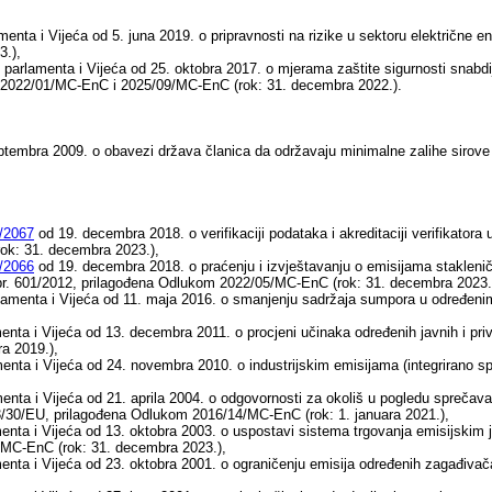
nta i Vijeća od 5. juna 2019. o pripravnosti na rizike u sektoru električne e
3.),
arlamenta i Vijeća od 25. oktobra 2017. o mjerama zaštite sigurnosti snabdi
2022/01/MC-EnC i 2025/09/MC-EnC (rok: 31. decembra 2022.).
tembra 2009. o obavezi država članica da održavaju minimalne zalihe sirove n
/2067
оd 19. decembra 2018. o verifikaciji podataka i akreditaciji verifikato
ok: 31. decembra 2023.),
/2066
оd 19. decembra 2018. o praćenju i izvještavanju o emisijama staklen
 br. 601/2012, prilagođena Odlukom 2022/05/MC-EnC (rok: 31. decembra 2023.
amenta i Vijeća od 11. maja 2016. o smanjenju sadržaja sumpora u određeni
ta i Vijeća od 13. decembra 2011. o procjeni učinaka određenih javnih i priv
a 2019.),
nta i Vijeća od 24. novembra 2010. o industrijskim emisijama (integrirano s
ta i Vijeća od 21. aprila 2004. o odgovornosti za okoliš u pogledu sprečavan
3/30/EU, prilagođena Odlukom 2016/14/MC-EnC (rok: 1. januara 2021.),
ta i Vijeća od 13. oktobra 2003. o uspostavi sistema trgovanja emisijskim je
/MC-EnC (rok: 31. decembra 2023.),
nta i Vijeća od 23. oktobra 2001. o ograničenju emisija određenih zagađivač