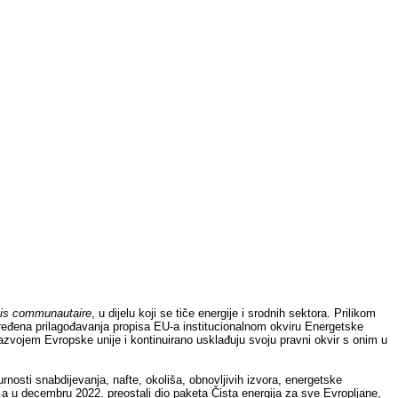
is communautaire
, u dijelu koji se tiče energije i srodnih sektora. Prilikom
ređena prilagođavanja propisa EU-a institucionalnom okviru Energetske
azvojem Evropske unije i kontinuirano usklađuju svoju pravni okvir s onim u
nosti snabdijevanja, nafte, okoliša, obnovljivih izvora, energetske
, a u decembru 2022. preostali dio paketa Čista energija za sve Evropljane,