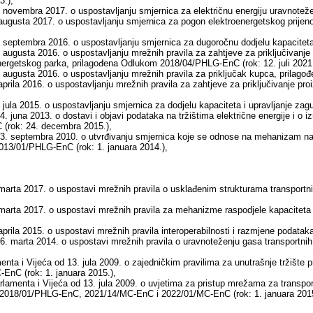
3.),
 novembra 2017. o uspostavljanju smjernica za električnu energiju uravnote
augusta 2017. o uspostavljanju smjernica za pogon elektroenergetskog prij
 septembra 2016. o uspostavljanju smjernica za dugoročnu dodjelu kapacite
 augusta 2016. o uspostavljanju mrežnih pravila za zahtjeve za priključivanj
energetskog parka, prilagođena Odlukom 2018/04/PHLG-EnC (rok: 12. juli 2021.
 augusta 2016. o uspostavljanju mrežnih pravila za priključak kupca, prilago
prila 2016. o uspostavljanju mrežnih pravila za zahtjeve za priključivanje p
 jula 2015. o uspostavljanju smjernica za dodjelu kapaciteta i upravljanje 
. juna 2013. o dostavi i objavi podataka na tržištima električne energije i o 
(rok: 24. decembra 2015.),
3. septembra 2010. o utvrđivanju smjernica koje se odnose na mehanizam nakn
2013/01/PHLG-EnC (rok: 1. januara 2014.),
marta 2017. o uspostavi mrežnih pravila o usklađenim strukturama transportn
marta 2017. o uspostavi mrežnih pravila za mehanizme raspodjele kapacitet
aprila 2015. o uspostavi mrežnih pravila interoperabilnosti i razmjene podat
6. marta 2014. o uspostavi mrežnih pravila o uravnoteženju gasa transport
ta i Vijeća od 13. jula 2009. o zajedničkim pravilima za unutrašnje tržište p
nC (rok: 1. januara 2015.),
amenta i Vijeća od 13. jula 2009. o uvjetima za pristup mrežama za transport
2018/01/PHLG-EnC, 2021/14/MC-EnC i 2022/01/MC-EnC (rok: 1. januara 2015