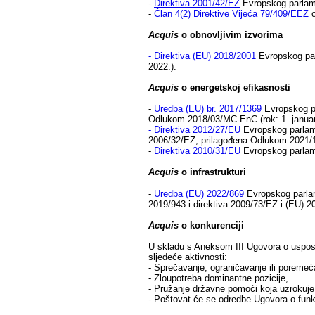
-
Direktiva 2001/42/EZ
Evropskog parlame
-
Član 4(2) Direktive Vijeća 79/409/EEZ
o
Acquis
o obnovljivim izvorima
-
Direktiva (EU) 2018/2001
Evropskog parl
2022.).
Acquis
o energetskoj efikasnosti
-
Uredba (EU) br. 2017/1369
Evropskog pa
Odlukom 2018/03/MC-EnC (rok: 1. januar
-
Direktiva 2012/27/EU
Evropskog parlamen
2006/32/EZ, prilagođena Odlukom 2021/
-
Direktiva 2010/31/EU
Evropskog parlame
Acquis
o infrastrukturi
-
Uredba (EU) 2022/869
Evropskog parlame
2019/943 i direktiva 2009/73/EZ i (EU) 
Acquis
o konkurenciji
U skladu s Aneksom III Ugovora o usposta
sljedeće aktivnosti:
- Sprečavanje, ograničavanje ili poremeć
- Zloupotreba dominantne pozicije,
- Pružanje državne pomoći koja uzrokuje 
- Poštovat će se odredbe Ugovora o funk