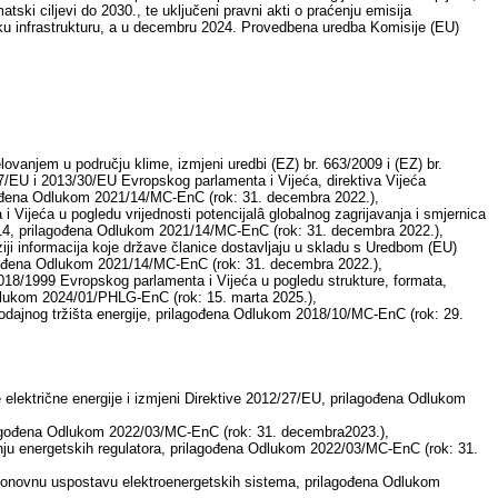
tski ciljevi do 2030., te uključeni pravni akti o praćenju emisija
u infrastrukturu, a u decembru 2024. Provedbena uredba Komisije (EU)
ovanjem u području klime, izmjeni uredbi (EZ) br. 663/2009 i (EZ) br.
/EU i 2013/30/EU Evropskog parlamenta i Vijeća, direktiva Vijeća
agođena Odlukom 2021/14/MC-EnC (rok: 31. decembra 2022.),
Vijeća u pogledu vrijednosti potencijalâ globalnog zagrijavanja i smjernica
2014, prilagođena Odlukom 2021/14/MC-EnC (rok: 31. decembra 2022.),
ziji informacija koje države članice dostavljaju u skladu s Uredbom (EU)
agođena Odlukom 2021/14/MC-EnC (rok: 31. decembra 2022.),
018/1999 Evropskog parlamenta i Vijeća u pogledu strukture, formata,
 Odlukom 2024/01/PHLG-EnC (rok: 15. marta 2025.),
prodajnog tržišta energije, prilagođena Odlukom 2018/10/MC-EnC (rok: 29.
 električne energije i izmjeni Direktive 2012/27/EU, prilagođena Odlukom
rilagođena Odlukom 2022/03/MC-EnC (rok: 31. decembra2023.),
nju energetskih regulatora, prilagođena Odlukom 2022/03/MC-EnC (rok: 31.
onovnu uspostavu elektroenergetskih sistema, prilagođena Odlukom