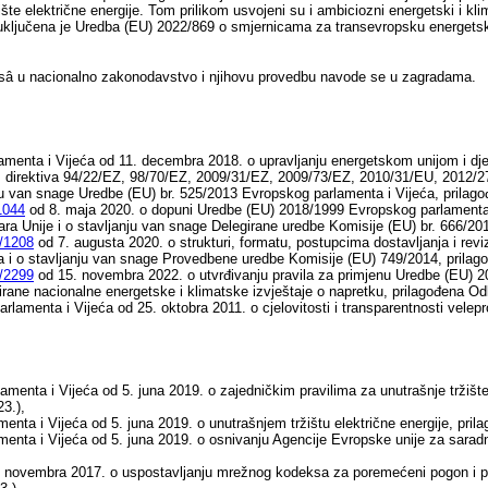
te električne energije. Tom prilikom usvojeni su i ambiciozni energetski i klima
uključena je Uredba (EU) 2022/869 o smjernicama za transevropsku energetsk
isâ u nacionalno zakonodavstvo i njihovu provedbu navode se u zagradama.
menta i Vijeća od 11. decembra 2018. o upravljanju energetskom unijom i djel
 direktiva 94/22/EZ, 98/70/EZ, 2009/31/EZ, 2009/73/EZ, 2010/31/EU, 2012/27
ju van snage Uredbe (EU) br. 525/2013 Evropskog parlamenta i Vijeća, pril
1044
оd 8. maja 2020. o dopuni Uredbe (EU) 2018/1999 Evropskog parlamenta i 
tara Unije i o stavljanju van snage Delegirane uredbe Komisije (EU) br. 666/
/1208
od 7. augusta 2020. o strukturi, formatu, postupcima dostavljanja i revi
a i o stavljanju van snage Provedbene uredbe Komisije (EU) 749/2014, pril
/2299
оd 15. novembra 2022. o utvrđivanju pravila za primjenu Uredbe (EU) 2
grirane nacionalne energetske i klimatske izvještaje o napretku, prilagođena
lamenta i Vijeća od 25. oktobra 2011. o cjelovitosti i transparentnosti vele
menta i Vijeća od 5. juna 2019. o zajedničkim pravilima za unutrašnje tržište
3.),
enta i Vijeća od 5. juna 2019. o unutrašnjem tržištu električne energije, p
enta i Vijeća od 5. juna 2019. o osnivanju Agencije Evropske unije za sarad
 novembra 2017. o uspostavljanju mrežnog kodeksa za poremećeni pogon i p