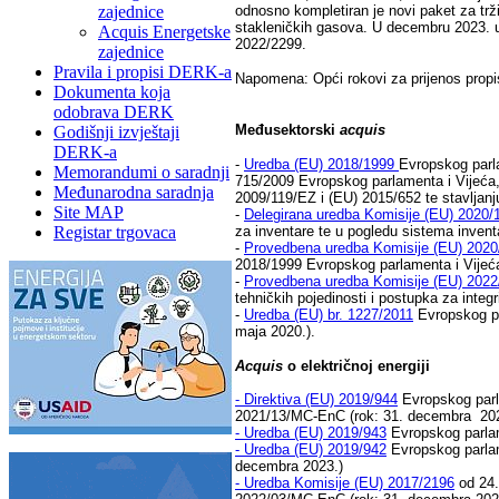
zajednice
odnosno kompletiran je novi paket za tržiš
stakleničkih gasova. U decembru 2023. 
Acquis Energetske
2022/2299.
zajednice
Pravila i propisi DERK-a
Napomena: Opći rokovi za prijenos prop
Dokumenta koja
odobrava DERK
Međusektorski
acquis
Godišnji izvještaji
DERK-a
-
Uredba (EU) 2018/1999
Evropskog parla
Memorandumi o saradnji
715/2009 Evropskog parlamenta i Vijeća,
Međunarodna saradnja
2009/119/EZ i (EU) 2015/652 te stavljan
Site MAP
-
Delegirana uredba Komisije (EU) 2020/
Registar trgovaca
za inventare te u pogledu sistema inven
-
Provedbena uredba Komisije (EU) 2020
2018/1999 Evropskog parlamenta i Vijeć
-
Provedbena uredba Komisije (EU) 2022
tehničkih pojedinosti i postupka za inte
-
Uredba (EU) br. 1227/2011
Evropskog par
maja 2020.).
Acquis
o električnoj energiji
-
Direktiva (EU) 2019/944
Evropskog parla
2021/13/MC-EnC (rok: 31. decembra 202
-
Uredba (EU) 2019/943
Evropskog parlam
-
Uredba (EU) 2019/942
Evropskog parlam
decembra 2023.)
-
Uredba Komisije (EU) 2017/2196
od 24.