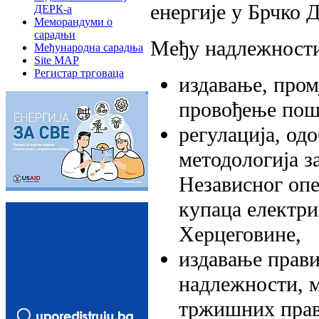
енергије у Брчко 
ДЕРК-а
Меморандуми о
сарадњи
Међу надлежности
Међународна сарадња
Site MAP
Регистар трговаца
издавање, пром
провођење пошт
регулација, од
методологија з
Независног опе
купаца електри
Херцеговине,
издавање прави
надлежности, м
тржишних прав