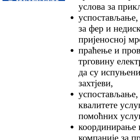
услова за прик
успостављање,
за фер и недис
пријеносној мр
праћење и пров
трговину елект
да су испуњен
захтјеви,
успостављање,
квалитете услу
помоћних услуг
координирање 
компаније за п