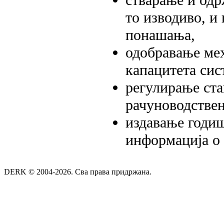
стварање и одр
то изводиво, и
понашања,
одобравање ме
капацитета сис
регулирање ста
рачуноводствен
издавање годиш
информација о
DERK © 2004-2026. Сва права придржана.