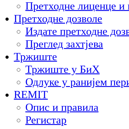
Претходне лиценце и 
Претходне дозволе
Издате претходне доз
Преглед захтјева
Тржиште
Тржиште у БиХ
Одлуке у ранијем пер
REMIT
Опис и правила
Регистар