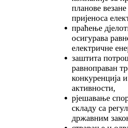
планове везане
пријеноса елек
праћење дјелот
осигурава рав
електричне ене
заштита потрош
равноправан тр
конкуренција и
активности,
рјешавање спор
складу са рег
државним зако