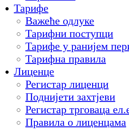
Тарифе
Важеће одлуке
Тарифни поступци
Тарифе у ранијем пер
Тарифна правила
Лиценце
Регистар лиценци
Поднијети захтјеви
Регистар трговаца ел.
Правила о лиценцама