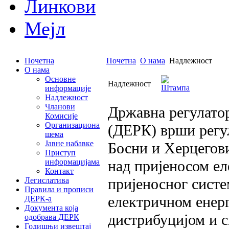
Линкови
Мејл
Почетна
Почетна
О нама
Надлежност
О нама
Основне
Надлежност
информације
Надлежност
Чланови
Државна регулатор
Комисије
Организациона
(ДЕРК) врши регул
шема
Јавне набавке
Босни и Херцегов
Приступ
информацијама
над пријеносом ел
Контакт
пријеносног сист
Легислатива
Правила и прописи
електричном енерг
ДЕРК-а
Документа која
дистрибуцијом и 
одобрава ДЕРК
Годишњи извештај