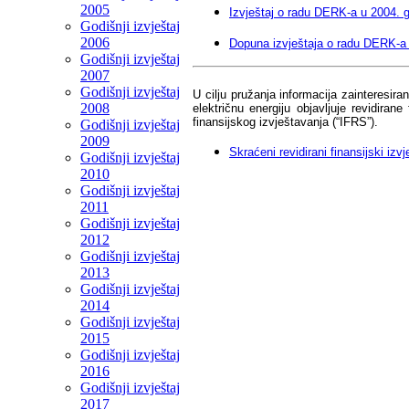
2005
Izvještaj o radu DERK-a u 2004. 
Godišnji izvještaj
2006
Dopuna izvještaja o radu DERK-a 
Godišnji izvještaj
2007
Godišnji izvještaj
U cilju pružanja informacija zainteresir
2008
električnu energiju objavljuje revidira
finansijskog izvještavanja (“IFRS”).
Godišnji izvještaj
2009
Skraćeni revidirani finansijski iz
Godišnji izvještaj
2010
Godišnji izvještaj
2011
Godišnji izvještaj
2012
Godišnji izvještaj
2013
Godišnji izvještaj
2014
Godišnji izvještaj
2015
Godišnji izvještaj
2016
Godišnji izvještaj
2017