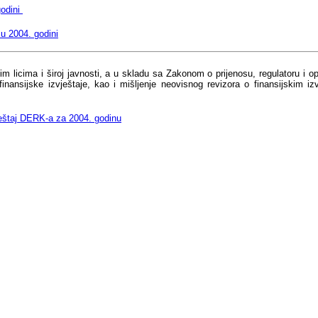
godini
u 2004. godini
anim licima i široj javnosti, a u skladu sa Zakonom o prijenosu, regulatoru i 
ne finansijske izvještaje, kao i mišljenje neovisnog revizora o finansijsk
vještaj DERK-a za 2004. godinu