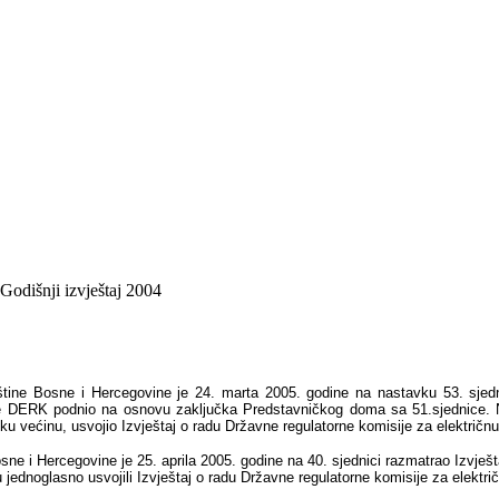
Godišnji izvještaj 2004
tine Bosne i Hercegovine je 24. marta 2005. godine na nastavku 53. sjedn
u je DERK podnio na osnovu zaključka Predstavničkog doma sa 51.sjednice. 
u većinu, usvojio Izvještaj o radu Državne regulatorne komisije za električnu
 i Hercegovine je 25. aprila 2005. godine na 40. sjednici razmatrao Izvještaj
ednoglasno usvojili Izvještaj o radu Državne regulatorne komisije za električ