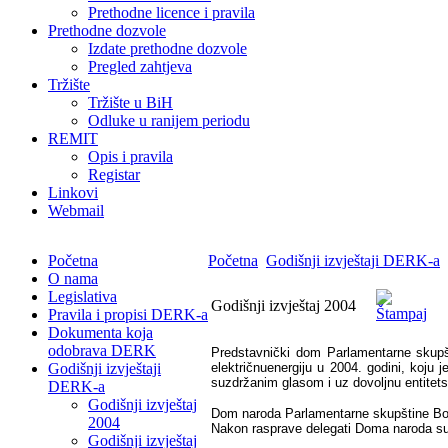
Prethodne licence i pravila
Prethodne dozvole
Izdate prethodne dozvole
Pregled zahtjeva
Tržište
Tržište u BiH
Odluke u ranijem periodu
REMIT
Opis i pravila
Registar
Linkovi
Webmail
Početna
Početna
Godišnji izvještaji DERK-a
O nama
Legislativa
Godišnji izvještaj 2004
Pravila i propisi DERK-a
Dokumenta koja
odobrava DERK
Predstavnički dom Parlamentarne skupš
Godišnji izvještaji
električnuenergiju u 2004. godini, koj
suzdržanim glasom i uz dovoljnu entitetsk
DERK-a
Godišnji izvještaj
Dom naroda Parlamentarne skupštine Bosne
2004
Nakon rasprave delegati Doma naroda su j
Godišnji izvještaj