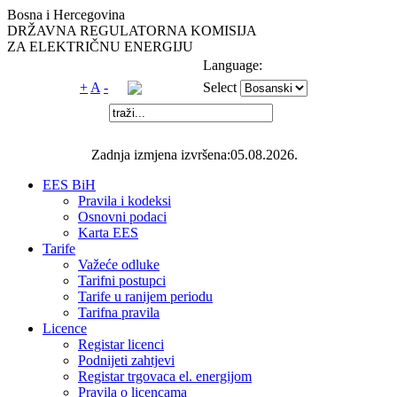
Bosna i Hercegovina
DRŽAVNA REGULATORNA KOMISIJA
ZA ELEKTRIČNU ENERGIJU
Language:
+
A
-
Select
Zadnja izmjena izvršena:05.08.2026.
EES BiH
Pravila i kodeksi
Osnovni podaci
Karta EES
Tarife
Važeće odluke
Tarifni postupci
Tarife u ranijem periodu
Tarifna pravila
Licence
Registar licenci
Podnijeti zahtjevi
Registar trgovaca el. energijom
Pravila o licencama