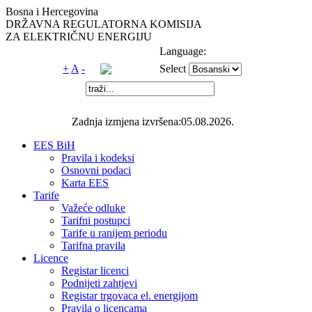
Bosna i Hercegovina
DRŽAVNA REGULATORNA KOMISIJA
ZA ELEKTRIČNU ENERGIJU
Language:
+
A
-
Select
Zadnja izmjena izvršena:05.08.2026.
EES BiH
Pravila i kodeksi
Osnovni podaci
Karta EES
Tarife
Važeće odluke
Tarifni postupci
Tarife u ranijem periodu
Tarifna pravila
Licence
Registar licenci
Podnijeti zahtjevi
Registar trgovaca el. energijom
Pravila o licencama