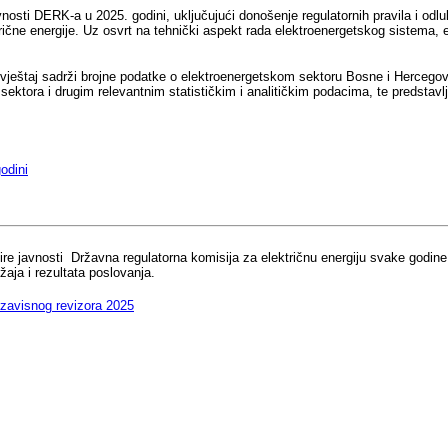
ivnosti DERK-a u 2025. godini, uključujući donošenje regulatornih pravila i odl
lektrične energije. Uz osvrt na tehnički aspekt rada elektroenergetskog sistema,
Izvještaj sadrži brojne podatke o elektroenergetskom sektoru Bosne i Hercegovi
 sektora i drugim relevantnim statističkim i analitičkim podacima, te predstavl
odini
i šire javnosti Državna regulatorna komisija za električnu energiju svake godin
žaja i rezultata poslovanja.
nezavisnog revizora 2025