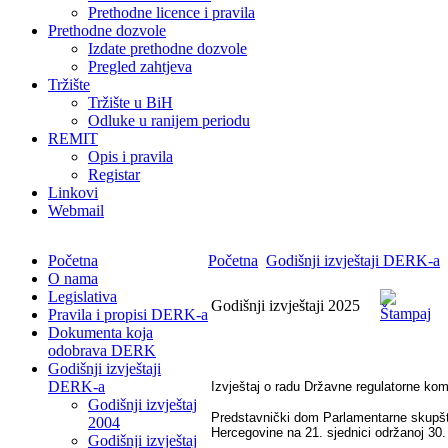
Prethodne licence i pravila
Prethodne dozvole
Izdate prethodne dozvole
Pregled zahtjeva
Tržište
Tržište u BiH
Odluke u ranijem periodu
REMIT
Opis i pravila
Registar
Linkovi
Webmail
Početna
Početna
Godišnji izvještaji DERK-a
O nama
Legislativa
Godišnji izvještaji 2025
Pravila i propisi DERK-a
Dokumenta koja
odobrava DERK
Godišnji izvještaji
DERK-a
Izvještaj o radu Državne regulatorne kom
Godišnji izvještaj
Predstavnički dom Parlamentarne skupšti
2004
Hercegovine na 21. sjednici održanoj 30.
Godišnji izvještaj