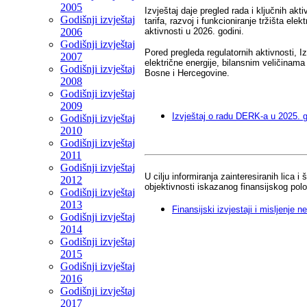
2005
Izvještaj daje pregled rada i ključnih akt
Godišnji izvještaj
tarifa, razvoj i funkcioniranje tržišta e
2006
aktivnosti u 2026. godini.
Godišnji izvještaj
Pored pregleda regulatornih aktivnosti, 
2007
električne energije, bilansnim veličinama
Godišnji izvještaj
Bosne i Hercegovine.
2008
Godišnji izvještaj
2009
Izvještaj o radu DERK-a u 2025. g
Godišnji izvještaj
2010
Godišnji izvještaj
2011
Godišnji izvještaj
U cilju informiranja zainteresiranih lica 
2012
objektivnosti iskazanog finansijskog polo
Godišnji izvještaj
2013
Finansijski izvjestaji i misljenje 
Godišnji izvještaj
2014
Godišnji izvještaj
2015
Godišnji izvještaj
2016
Godišnji izvještaj
2017