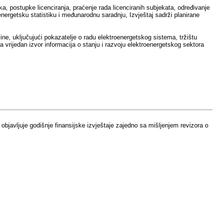
uka, postupke licenciranja, praćenje rada licenciranih subjekata, određivanje
 energetsku statistiku i međunarodnu saradnju, Izvještaj sadrži planirane
ne, uključujući pokazatelje o radu elektroenergetskog sistema, tržištu
ja vrijedan izvor informacija o stanju i razvoju elektroenergetskog sektora
e objavljuje godišnje finansijske izvještaje zajedno sa mišljenjem revizora o