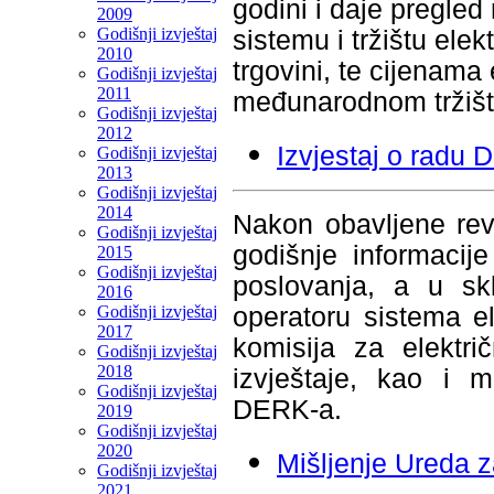
godini i daje pregled
2009
Godišnji izvještaj
sistemu
i tržištu ele
2010
trgovini, te cijenam
Godišnji izvještaj
2011
međunarodnom tržišt
Godišnji izvještaj
2012
Izvjestaj o radu
Godišnji izvještaj
2013
Godišnji izvještaj
2014
Nakon obavljene revi
Godišnji izvještaj
godišnje informacij
2015
Godišnji izvještaj
poslovanja, a u sk
2016
Godišnji izvještaj
operatoru sistema el
2017
komisija za električ
Godišnji izvještaj
2018
izvještaje, kao i mi
Godišnji izvještaj
DERK-a.
2019
Godišnji izvještaj
2020
Mišljenje Ureda z
Godišnji izvještaj
2021