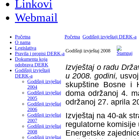
Linkovi
Webmail
Početna
Početna
Godišnji izvještaji DERK-a
O nama
Legislativa
Godišnji izvještaj 2008
Pravila i propisi DERK-a
Dokumenta koja
odobrava DERK
Izvještaj o radu Drža
Godišnji izvještaji
u 2008. godini,
usvoj
DERK-a
Godišnji izvještaj
skupštine Bosne i H
2004
doma održanoj 4. ma
Godišnji izvještaj
2005
održanoj 27. aprila 2
Godišnji izvještaj
2006
Izvještaj na 40-ak st
Godišnji izvještaj
2007
regulatorne komisije u
Godišnji izvještaj
Energetske zajednic
2008
Godišnji izvještaj