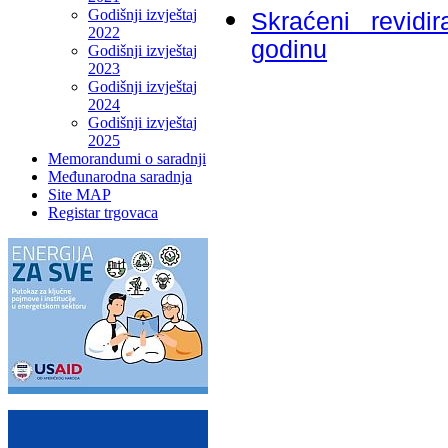
Godišnji izvještaj
Skraćeni revidi
2022
godinu
Godišnji izvještaj
2023
Godišnji izvještaj
2024
Godišnji izvještaj
2025
Memorandumi o saradnji
Međunarodna saradnja
Site MAP
Registar trgovaca