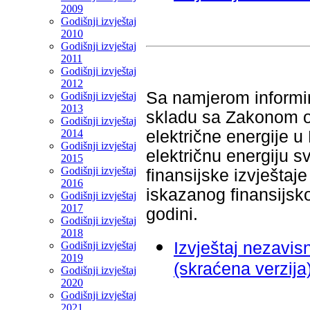
2009
Godišnji izvještaj
2010
Godišnji izvještaj
2011
Godišnji izvještaj
2012
Sa namjerom informira
Godišnji izvještaj
2013
skladu sa Zakonom o 
Godišnji izvještaj
2014
električne energije u
Godišnji izvještaj
električnu energiju s
2015
Godišnji izvještaj
finansijske izvještaj
2016
iskazanog finansijsko
Godišnji izvještaj
2017
godini.
Godišnji izvještaj
2018
Izvještaj nezavi
Godišnji izvještaj
2019
(skraćena verzija
Godišnji izvještaj
2020
Godišnji izvještaj
2021