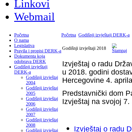
Linkovi
Webmail
Početna
Početna
Godišnji izvještaji DERK-a
O nama
Legislativa
Godišnji izvještaji 2018
Pravila i propisi DERK-a
Dokumenta koja
odobrava DERK
Izvještaj o radu Drža
Godišnji izvještaji
u 2018. godini dostav
DERK-a
Godišnji izvještaj
Hercegovine 4. april
2004
Godišnji izvještaj
Predstavnički dom Pa
2005
Godišnji izvještaj
Izvještaj na svojoj 7
2006
Godišnji izvještaj
2007
Godišnji izvještaj
2008
Izvještaj o radu 
Godišnji izvještaj