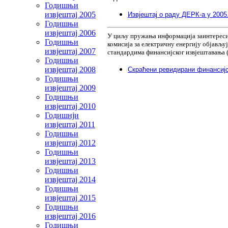
Годишњи
извjештај 2005
Извјештај о раду ДЕРК-а у 2005
Годишњи
извjештај 2006
У циљу пружања информација заинтересира
Годишњи
комисија за електричну енергију објављ
извjештај 2007
стандардима финансијског извјештавања 
Годишњи
извjештај 2008
Скраћени ревидирани финансијск
Годишњи
извјештај 2009
Годишњи
извјештај 2010
Годишнји
извјештај 2011
Годишњи
извјештај 2012
Годишњи
извјештај 2013
Годишњи
извјештај 2014
Годишњи
извјештај 2015
Годишњи
извјештај 2016
Годишњи