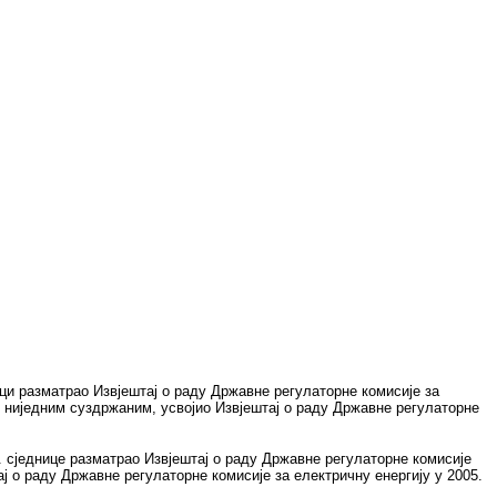
ци разматрао Извјештај о раду Државне регулаторне комисије за
 и ниједним суздржаним, усвојио Извјештај о раду Државне регулаторне
. сједнице разматрао Извјештај о раду Државне регулаторне комисије
ј о раду Државне регулаторне комисије за електричну енергију у 2005.