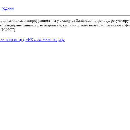
. години
ним лицима и широј јавности, а у складу са Закономо пријеносу, регулатору 
ује ревидиране финансијске извјештаје, као и мишљење неовисног ревизора о
(“ИФРС”).
и извјештај ДЕРК-а за 2005. годину