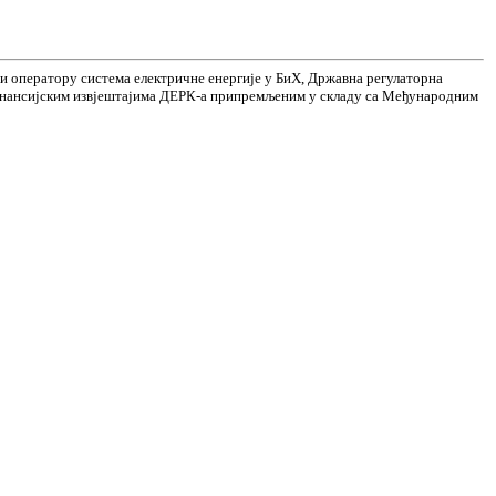
и оператору система електричне енергије у БиХ, Државна регулаторна
 финансијским извјештајима ДЕРК-а припремљеним у складу са Међународним