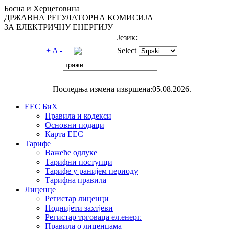
Босна и Херцеговина
ДРЖАВНА РЕГУЛАТОРНА КОМИСИЈА
ЗА ЕЛЕКТРИЧНУ ЕНЕРГИЈУ
Језик:
+
A
-
Select
Последња измена извршена:05.08.2026.
ЕЕС БиХ
Правила и кодекси
Основни подаци
Карта ЕЕС
Тарифе
Важеће одлуке
Тарифни поступци
Тарифе у ранијем периоду
Тарифна правила
Лиценце
Регистар лиценци
Поднијети захтјеви
Регистар трговаца ел.eнерг.
Правила о лиценцама