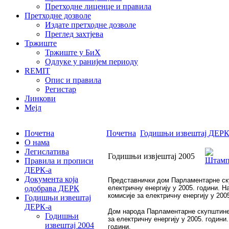
Претходне лиценце и правила
Претходне дозволе
Издате претходне дозволе
Преглед захтјева
Тржиште
Тржиште у БиХ
Одлуке у ранијем периоду
REMIT
Опис и правила
Регистар
Линкови
Мејл
Почетна
Почетна
Годишњи извештај ДЕРК
О нама
Легислатива
Годишњи извјештај 2005
Правила и прописи
ДЕРК-а
Документа која
Представнички дом Парламентарне скуп
одобрава ДЕРК
електричну енергију у 2005. години. 
комисије за електричну енергију у 2005
Годишњи извештај
ДЕРК-а
Дом народа Парламентарне скупштине Б
Годишњи
за електричну енергију у 2005. години
извештај 2004
години.