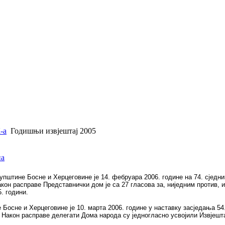
-а
Годишњи извjештај 2005
штине Босне и Херцеговине је 14. фебруара 2006. године на 74. сједни
Након расправе Представнички дом је са 27 гласова за, ниједним против,
. години.
осне и Херцеговине је 10. марта 2006. године у наставку засједања 54
. Након расправе делегати Дома народа су једногласно усвојили Извјешта