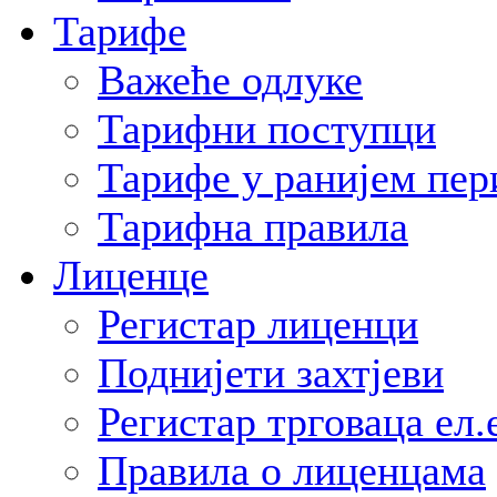
Тарифе
Важеће одлуке
Тарифни поступци
Тарифе у ранијем пер
Тарифна правила
Лиценце
Регистар лиценци
Поднијети захтјеви
Регистар трговаца ел.
Правила о лиценцама