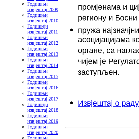
Годишњи
промјенама и ци
извјештај 2009
Годишњи
региону и Босни
извјештај 2010
Годишнји
пружа најзначјн
извјештај 2011
Годишњи
асоцијацијама ко
извјештај 2012
Годишњи
органе, са нагла
извјештај 2013
Годишњи
чијем је Регула
извјештај 2014
заступљен.
Годишњи
извјештај 2015
Годишњи
извјештај 2016
Годишњи
извјештај 2017
Извјештај о раду
Годишнји
извјештај 2018
Годишњи
извјештај 2019
Годишњи
извјештај 2020
Годишњи