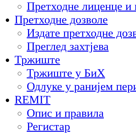
Претходне лиценце и 
Претходне дозволе
Издате претходне доз
Преглед захтјева
Тржиште
Тржиште у БиХ
Одлуке у ранијем пер
REMIT
Опис и правила
Регистар