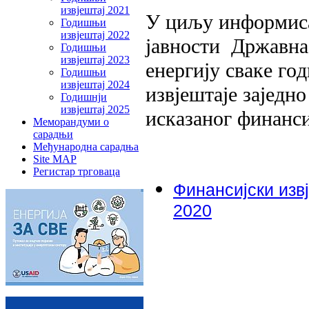
извјештај 2021
У циљу инфoрмисa
Годишњи
извјештај 2022
jaвнoсти Држaвнa 
Годишњи
извјештај 2023
eнeргиjу свaкe гo
Годишњи
извјештај 2024
извjeштaje зajeдн
Годишнји
извјештај 2025
искaзaнoг финaнси
Меморандуми о
сарадњи
Међународна сарадња
Site MAP
Регистар трговаца
Финaнсиjски изв
2020