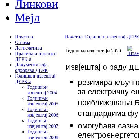
Линкови
Мејл
Почетна
Почетна
Годишњи извештај ДЕРК
О нама
Легислатива
Годишњи извјештаји 2020
Правила и прописи
ДЕРК-а
Документа која
Извјештај о раду ДЕ
одобрава ДЕРК
Годишњи извештај
резимира кључне
ДЕРК-а
Годишњи
за електричну ен
извештај 2004
Годишњи
приближавања Б
извjештај 2005
Годишњи
стандардима фу
извjештај 2006
Годишњи
омогућава сазн
извjештај 2007
Годишњи
електроенергетс
извjештај 2008