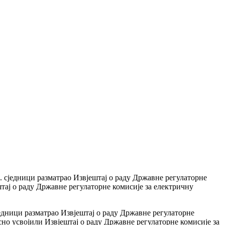
 сједници разматрао Извјештај о раду Државне регулаторне
штај о раду Државне регулаторне комисије за електричну
једници разматрао Извјештај о раду Државне регулаторне
сно усвојили Извјештај о раду Државне регулаторне комисије за