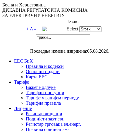
Босна и Херцеговина
ДРЖАВНА РЕГУЛАТОРНА КОМИСИЈА
ЗА ЕЛЕКТРИЧНУ ЕНЕРГИЈУ
Језик:
+
A
-
Select
Последња измена извршена:05.08.2026.
ЕЕС БиХ
Правила и кодекси
Основни подаци
Карта ЕЕС
Тарифе
Важеће одлуке
Тарифни поступци
Тарифе у ранијем периоду
Тарифна правила
Лиценце
Регистар лиценци
Поднијети захтјеви
Регистар трговаца ел.eнерг.
Правила о лиценцама