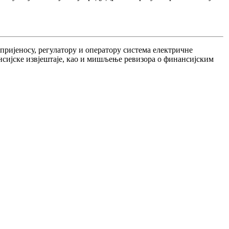
пријеносу, регулатору и оператору система електричне
нсијске извјештаје, као и мишљење ревизора о финансијским