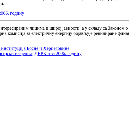
ни.
2006. годину
ересираним лицима и широј јавности, а у складу са Законом о 
рна комисија за електричну енергију објављује ревидиране фина
 институција Босне и Херцеговине
ијски извјештај ДЕРК-а за 2006. годину