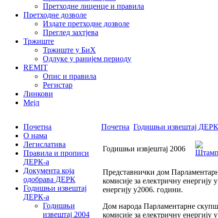
Претходне лиценце и правила
Претходне дозволе
Издате претходне дозволе
Преглед захтјева
Тржиште
Тржиште у БиХ
Одлуке у ранијем периоду
REMIT
Опис и правила
Регистар
Линкови
Мејл
Почетна
Почетна
Годишњи извештај ДЕРК
О нама
Легислатива
Годишњи извјештај 2006
Правила и прописи
ДЕРК-а
Документа која
Представнички дом Парламентарне 
одобрава ДЕРК
комисије за електричну енергију у
Годишњи извештај
енергију у2006. години.
ДЕРК-а
Годишњи
Дом народа Парламентарне скупшти
извештај 2004
комисије за електричну енергију 