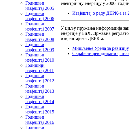
Годишњи
електричну енергију у 2006. годи
извjештај 2005
Извјештај о раду ДЕРК-а за 
Годишњи
извjештај 2006
Годишњи
У циљу пружања информација заинт
извjештај 2007
енергије у БиХ, Државна регулато
Годишњи
извјештајима ДЕРК-а.
извjештај 2008
Годишњи
Мишљење Уреда за ревизију
извјештај 2009
Скраћени ревидирани финанс
Годишњи
извјештај 2010
Годишнји
извјештај 2011
Годишњи
извјештај 2012
Годишњи
извјештај 2013
Годишњи
извјештај 2014
Годишњи
извјештај 2015
Годишњи
извјештај 2016
Годишњи