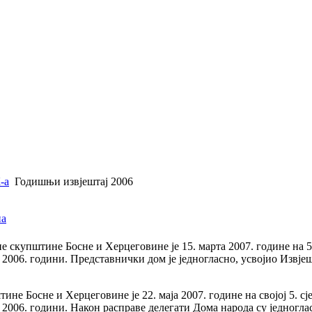
-а
Годишњи извjештај 2006
скупштине Босне и Херцеговине је 15. марта 2007. године на 5.
 2006. години. Представнички дом је једногласно, усвојио Извје
не Босне и Херцеговине је 22. маја 2007. године на својој 5. с
у 2006. години. Након расправе делегати Дома народа су једногла